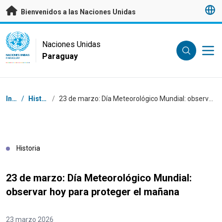
Saltar a contenido principal
Bienvenidos a las Naciones Unidas
UN Logo
Naciones Unidas
Paraguay
NACIONES UNIDAS
PARAGUAY
Coordenadas dentro de la ruta de navegación
Inicio
/
Historias
/
23 de marzo: Día Meteorológico Mundial: observar hoy para proteger el mañana
Historia
23 de marzo: Día Meteorológico Mundial:
observar hoy para proteger el mañana
23 marzo 2026