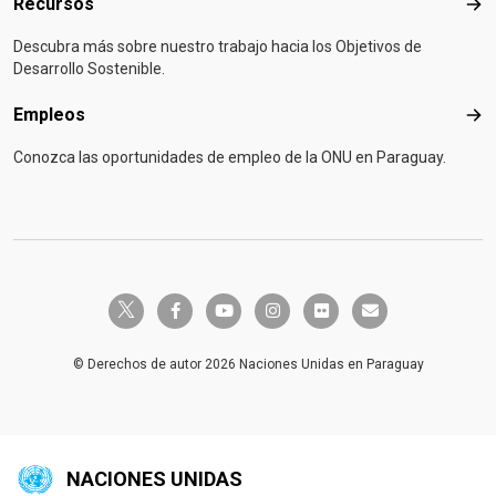
Recursos
Rec
Descubra más sobre nuestro trabajo hacia los Objetivos de
Desarrollo Sostenible.
Empleos
Emp
Conozca las oportunidades de empleo de la ONU en Paraguay.
twitter-x
facebook-f
youtube
instagram
flickr
envelope
© Derechos de autor 2026 Naciones Unidas en Paraguay
NACIONES UNIDAS