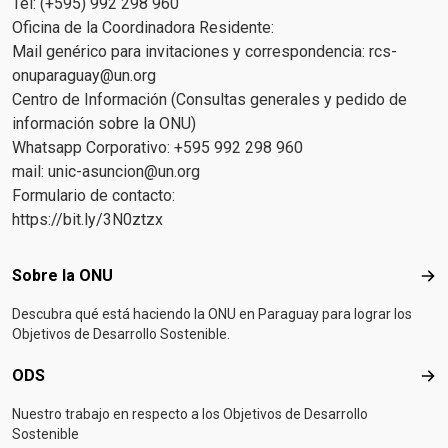
Tel: (+595) 992 298 960
Oficina de la Coordinadora Residente:
Mail genérico para invitaciones y correspondencia:
rcs-
onuparaguay@un.org
Centro de Información (Consultas generales y pedido de
información sobre la ONU)
Whatsapp Corporativo: +595 992 298 960
mail:
unic-asuncion@un.org
Formulario de contacto:
https://bit.ly/3N0ztzx
Footer menu
Sobre la ONU
Sob
Descubra qué está haciendo la ONU en Paraguay para lograr los
Objetivos de Desarrollo Sostenible.
ODS
OD
Nuestro trabajo en respecto a los Objetivos de Desarrollo
Sostenible