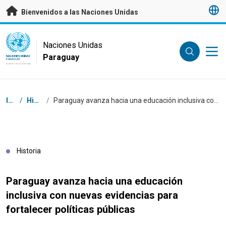
Saltar a contenido principal
Bienvenidos a las Naciones Unidas
UN Logo
Naciones Unidas
Paraguay
NACIONES UNIDAS
PARAGUAY
Coordenadas dentro de la ruta de navegación
Inicio
/
Historias
/
Paraguay avanza hacia una educación inclusiva con nuevas evidencias para fortalecer políticas públicas
Historia
Paraguay avanza hacia una educación
inclusiva con nuevas evidencias para
fortalecer políticas públicas