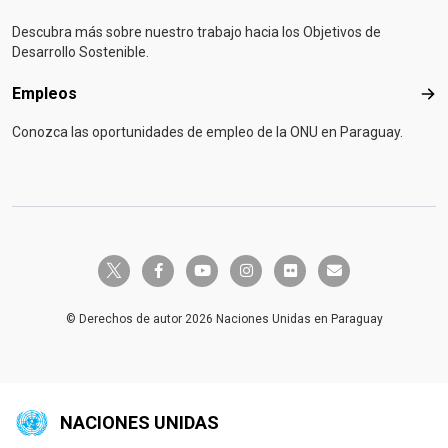
Descubra más sobre nuestro trabajo hacia los Objetivos de
Desarrollo Sostenible.
Empleos
Emp
Conozca las oportunidades de empleo de la ONU en Paraguay.
twitter-x
facebook-f
youtube
instagram
flickr
envelope
© Derechos de autor 2026 Naciones Unidas en Paraguay
NACIONES UNIDAS