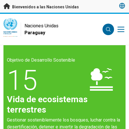
Saltar a contenido principal
Bienvenidos a las Naciones Unidas
UN Logo
Naciones Unidas
Paraguay
NACIONES UNIDAS
PARAGUAY
Objetivo de Desarrollo Sostenible
15
Vida de ecosistemas
terrestres
Gestionar sosteniblemente los bosques, luchar contra la
desertificación, detener e invertir la degradación de las