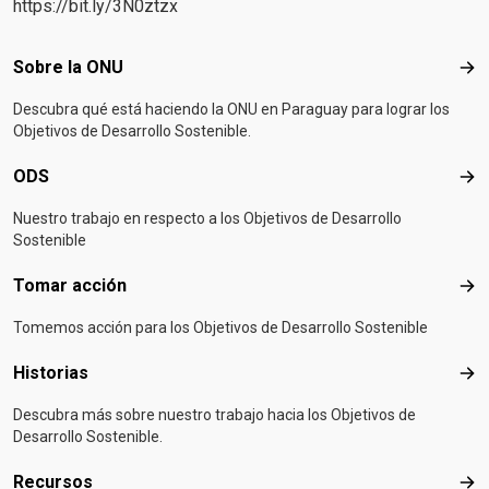
https://bit.ly/3N0ztzx
Footer menu
Sobre la ONU
Sob
Descubra qué está haciendo la ONU en Paraguay para lograr los
Objetivos de Desarrollo Sostenible.
ODS
OD
Nuestro trabajo en respecto a los Objetivos de Desarrollo
Sostenible
Tomar acción
Tom
Tomemos acción para los Objetivos de Desarrollo Sostenible
Historias
Hist
Descubra más sobre nuestro trabajo hacia los Objetivos de
Desarrollo Sostenible.
Recursos
Rec