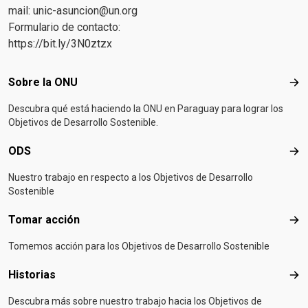
mail:
unic-asuncion@un.org
Formulario de contacto:
https://bit.ly/3N0ztzx
Footer menu
Sobre la ONU
Sob
Descubra qué está haciendo la ONU en Paraguay para lograr los
Objetivos de Desarrollo Sostenible.
ODS
OD
Nuestro trabajo en respecto a los Objetivos de Desarrollo
Sostenible
Tomar acción
Tom
Tomemos acción para los Objetivos de Desarrollo Sostenible
Historias
Hist
Descubra más sobre nuestro trabajo hacia los Objetivos de