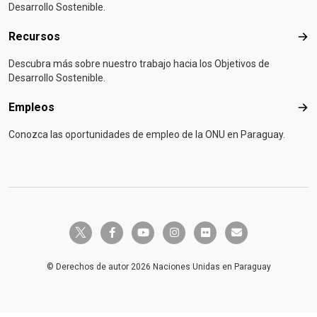
Desarrollo Sostenible.
Recursos
Rec
Descubra más sobre nuestro trabajo hacia los Objetivos de
Desarrollo Sostenible.
Empleos
Emp
Conozca las oportunidades de empleo de la ONU en Paraguay.
twitter-x
facebook-f
youtube
instagram
flickr
envelope
© Derechos de autor 2026 Naciones Unidas en Paraguay