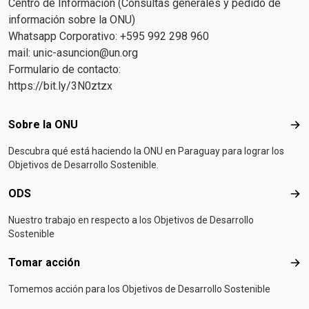
Centro de Información (Consultas generales y pedido de
información sobre la ONU)
Whatsapp Corporativo: +595 992 298 960
mail:
unic-asuncion@un.org
Formulario de contacto:
https://bit.ly/3N0ztzx
Footer menu
Sobre la ONU
Sob
Descubra qué está haciendo la ONU en Paraguay para lograr los
Objetivos de Desarrollo Sostenible.
ODS
OD
Nuestro trabajo en respecto a los Objetivos de Desarrollo
Sostenible
Tomar acción
Tom
Tomemos acción para los Objetivos de Desarrollo Sostenible