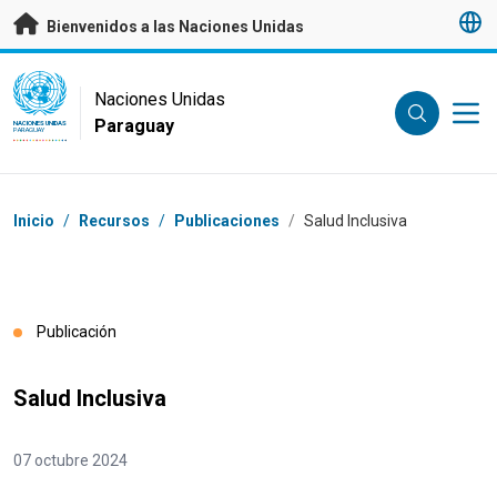
Saltar a contenido principal
Bienvenidos a las Naciones Unidas
UN Logo
Naciones Unidas
Paraguay
NACIONES UNIDAS
PARAGUAY
Coordenadas dentro de la ruta de navegación
Inicio
/
Recursos
/
Publicaciones
/
Salud Inclusiva
Publicación
Salud Inclusiva
07 octubre 2024