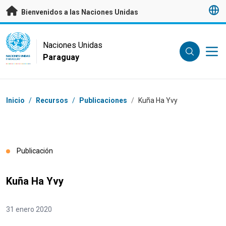
Saltar a contenido principal
Bienvenidos a las Naciones Unidas
UN Logo
Naciones Unidas
Paraguay
NACIONES UNIDAS
PARAGUAY
Coordenadas dentro de la ruta de navegación
Inicio
/
Recursos
/
Publicaciones
/
Kuña Ha Yvy
Publicación
Kuña Ha Yvy
31 enero 2020