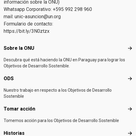
información sobre la ONU)
Whatsapp Corporativo: +595 992 298 960
mail:
unic-asuncion@un.org
Formulario de contacto:
https://bit.ly/3N0ztzx
Footer menu
Sobre la ONU
Sob
Descubra qué está haciendo la ONU en Paraguay para lograr los
Objetivos de Desarrollo Sostenible.
ODS
OD
Nuestro trabajo en respecto a los Objetivos de Desarrollo
Sostenible
Tomar acción
Tom
Tomemos acción para los Objetivos de Desarrollo Sostenible
Historias
Hist