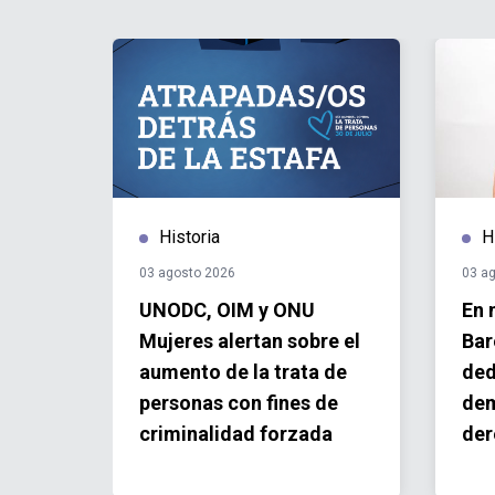
Historia
H
03 agosto 2026
03 a
UNODC, OIM y ONU
En 
ma al
Mujeres alertan sobre el
Bar
ación
aumento de la trata de
ded
personas con fines de
dem
criminalidad forzada
der