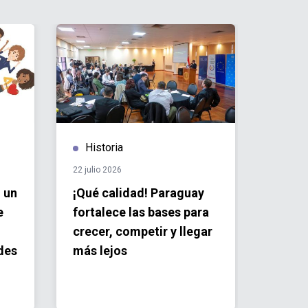
Historia
Hist
22 julio 2026
20 julio 
 un
¡Qué calidad! Paraguay
Invert
e
fortalece las bases para
la op
crecer, competir y llegar
Parag
des
más lejos
trans