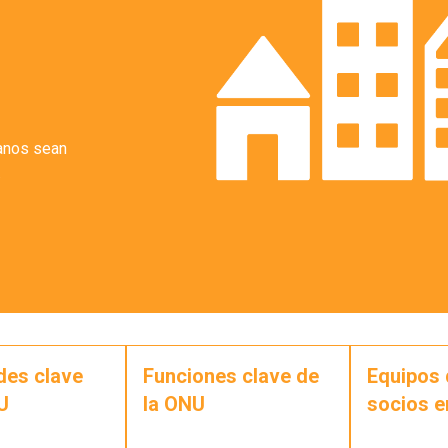
anos sean
.
des clave
Funciones clave de
Equipos 
U
la ONU
socios e