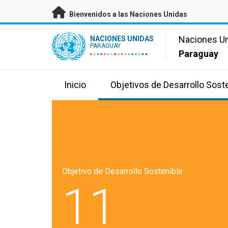
Saltar a contenido principal
Bienvenidos a las Naciones Unidas
UN Logo
Naciones U
NACIONES UNIDAS
PARAGUAY
Paraguay
Inicio
Objetivos de Desarrollo Sost
Objetivo de Desarrollo Sostenible
11