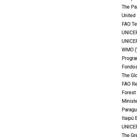
The Pa
United
FAO Te
UNICEF
UNICEF
WMO (W
Progra
Fondos
The Glo
FAO Re
Forest 
Ministe
Paragu
Itaipú 
UNICEF
The Gr