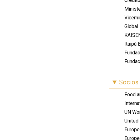
Crédito
Minist
Vicemi
Global 
KAISE
Itaipú 
Fundac
Fundac
Socios 
Food an
Interna
UN Wo
United 
Europe
Europe