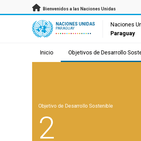
Saltar a contenido principal
Bienvenidos a las Naciones Unidas
UN Logo
Naciones U
NACIONES UNIDAS
PARAGUAY
Paraguay
Inicio
Objetivos de Desarrollo Sost
Objetivo de Desarrollo Sostenible
2