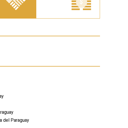
ay
araguay
ca del Paraguay