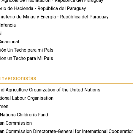
 Agrícola de Habilitación - República del Paraguay
erio de Hacienda - República del Paraguay
nisterio de Minas y Energía - República del Paraguay
Infancia
N
Binacional
ión Un Techo para mi País
ion un Techo para Mi Pais
inversionistas
d Agriculture Organization of the United Nations
tional Labour Organisation
men
Nations Children's Fund
an Commission
an Commission Directorate-General for International Cooperati