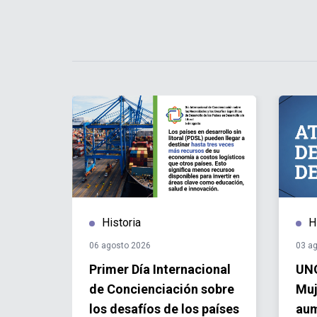
Historia
H
06 agosto 2026
03 a
re
Primer Día Internacional
UNO
becas
de Concienciación sobre
Muj
re
los desafíos de los países
aum