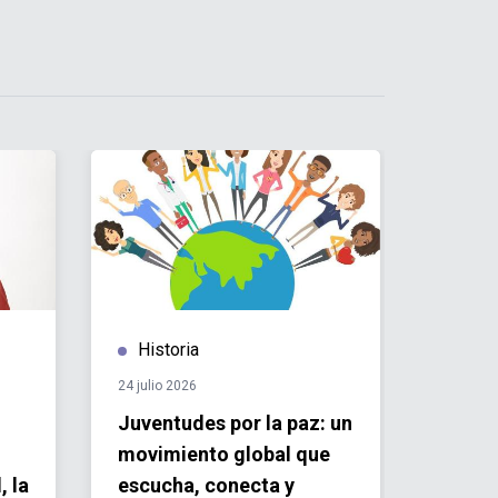
Historia
Hist
24 julio 2026
22 julio 
Juventudes por la paz: un
¡Qué 
movimiento global que
fortal
, la
escucha, conecta y
crecer