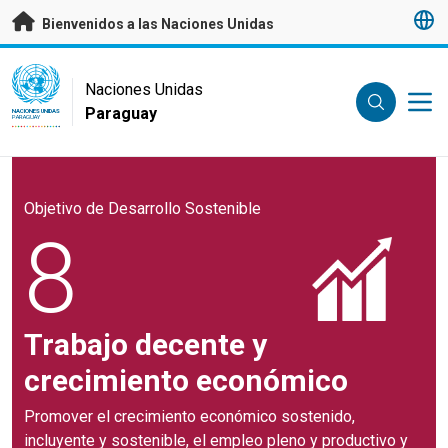
Saltar a contenido principal
Bienvenidos a las Naciones Unidas
UN Logo
Naciones Unidas
Paraguay
NACIONES UNIDAS
PARAGUAY
Objetivo de Desarrollo Sostenible
8
Trabajo decente y
crecimiento económico
Promover el crecimiento económico sostenido,
incluyente y sostenible, el empleo pleno y productivo y