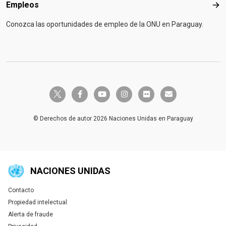
Empleos
Emp
Conozca las oportunidades de empleo de la ONU en Paraguay.
twitter-x
facebook-f
youtube
instagram
flickr
envelope
© Derechos de autor 2026 Naciones Unidas en Paraguay
NACIONES UNIDAS
Contacto
Global U.N. menu
Propiedad intelectual
Alerta de fraude