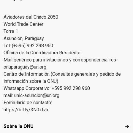
Aviadores del Chaco 2050
World Trade Center
Torre 1
Asunción, Paraguay
Tel: (+595) 992 298 960
Oficina de la Coordinadora Residente:
Mail genérico para invitaciones y correspondencia:
rcs-
onuparaguay@un.org
Centro de Información (Consultas generales y pedido de
información sobre la ONU)
Whatsapp Corporativo: +595 992 298 960
mail:
unic-asuncion@un.org
Formulario de contacto:
https://bit.ly/3N0ztzx
Footer menu
Sobre la ONU
Sob