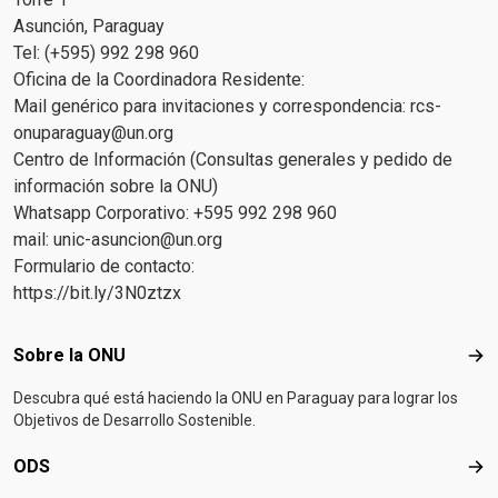
Asunción, Paraguay
Tel: (+595) 992 298 960
Oficina de la Coordinadora Residente:
Mail genérico para invitaciones y correspondencia:
rcs-
onuparaguay@un.org
Centro de Información (Consultas generales y pedido de
información sobre la ONU)
Whatsapp Corporativo: +595 992 298 960
mail:
unic-asuncion@un.org
Formulario de contacto:
https://bit.ly/3N0ztzx
Footer menu
Sobre la ONU
Sob
Descubra qué está haciendo la ONU en Paraguay para lograr los
Objetivos de Desarrollo Sostenible.
ODS
OD