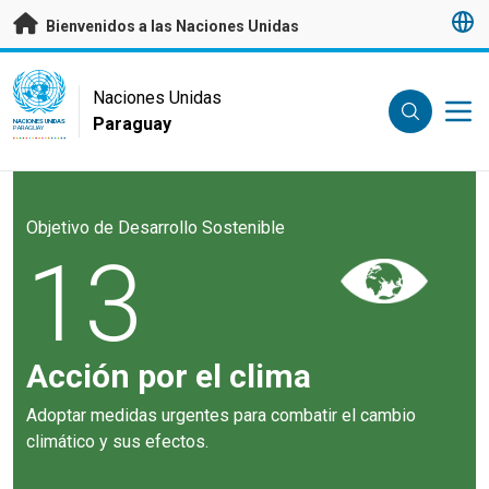
Saltar a contenido principal
Bienvenidos a las Naciones Unidas
UN Logo
Naciones Unidas
Paraguay
NACIONES UNIDAS
PARAGUAY
Objetivo de Desarrollo Sostenible
13
Acción por el clima
Adoptar medidas urgentes para combatir el cambio
climático y sus efectos.