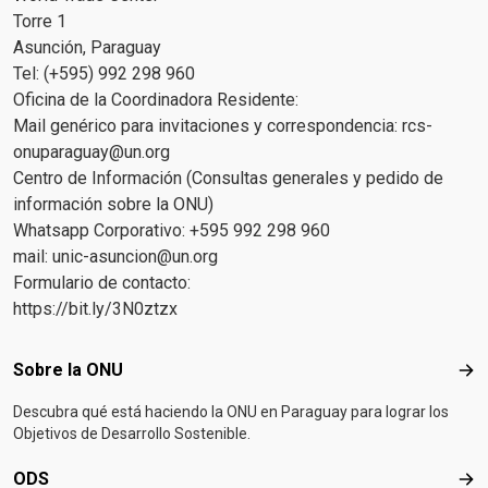
Torre 1
Asunción, Paraguay
Tel: (+595) 992 298 960
Oficina de la Coordinadora Residente:
Mail genérico para invitaciones y correspondencia:
rcs-
onuparaguay@un.org
Centro de Información (Consultas generales y pedido de
información sobre la ONU)
Whatsapp Corporativo: +595 992 298 960
mail:
unic-asuncion@un.org
Formulario de contacto:
https://bit.ly/3N0ztzx
Footer menu
Sobre la ONU
Sob
Descubra qué está haciendo la ONU en Paraguay para lograr los
Objetivos de Desarrollo Sostenible.
ODS
OD