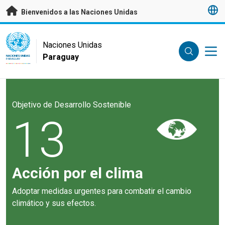
Saltar a contenido principal
Bienvenidos a las Naciones Unidas
UN Logo
Naciones Unidas
Paraguay
NACIONES UNIDAS
PARAGUAY
Objetivo de Desarrollo Sostenible
13
Acción por el clima
Adoptar medidas urgentes para combatir el cambio
climático y sus efectos.