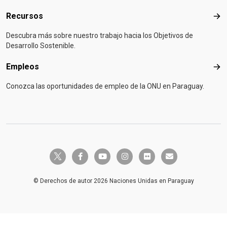
Recursos
Rec
Descubra más sobre nuestro trabajo hacia los Objetivos de
Desarrollo Sostenible.
Empleos
Emp
Conozca las oportunidades de empleo de la ONU en Paraguay.
twitter-x
facebook-f
youtube
instagram
flickr
envelope
© Derechos de autor 2026 Naciones Unidas en Paraguay