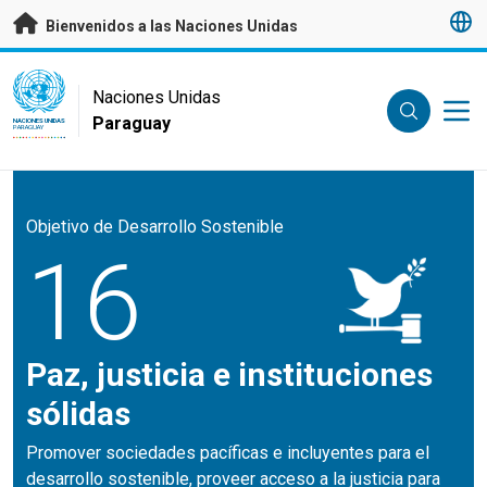
Saltar a contenido principal
Bienvenidos a las Naciones Unidas
UN Logo
Naciones Unidas
Paraguay
NACIONES UNIDAS
PARAGUAY
Objetivo de Desarrollo Sostenible
16
Paz, justicia e instituciones
sólidas
Promover sociedades pacíficas e incluyentes para el
desarrollo sostenible, proveer acceso a la justicia para