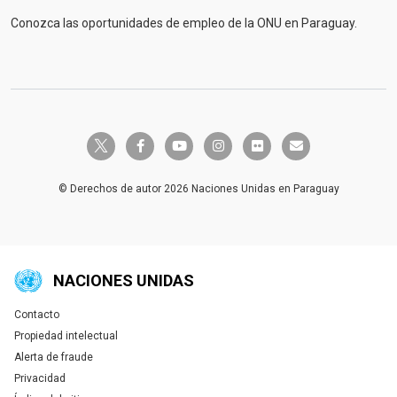
Conozca las oportunidades de empleo de la ONU en Paraguay.
twitter-x
facebook-f
youtube
instagram
flickr
envelope
© Derechos de autor 2026 Naciones Unidas en Paraguay
NACIONES UNIDAS
Contacto
Global U.N. menu
Propiedad intelectual
Alerta de fraude
Privacidad