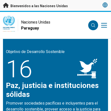
Saltar a contenido principal
Bienvenidos a las Naciones Unidas
UN Logo
Naciones Unidas
Paraguay
NACIONES UNIDAS
PARAGUAY
Objetivo de Desarrollo Sostenible
16
Paz, justicia e instituciones
sólidas
Promover sociedades pacíficas e incluyentes para el
desarrollo sostenible, proveer acceso a la justicia para