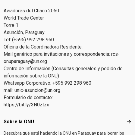
Aviadores del Chaco 2050
World Trade Center
Torre 1
Asunción, Paraguay
Tel: (+595) 992 298 960
Oficina de la Coordinadora Residente:
Mail genérico para invitaciones y correspondencia:
rcs-
onuparaguay@un.org
Centro de Información (Consultas generales y pedido de
información sobre la ONU)
Whatsapp Corporativo: +595 992 298 960
mail:
unic-asuncion@un.org
Formulario de contacto:
https://bit.ly/3N0ztzx
Footer menu
Sobre la ONU
Sob
Descubra qué está haciendo la ONU en Paraguay para lograr los