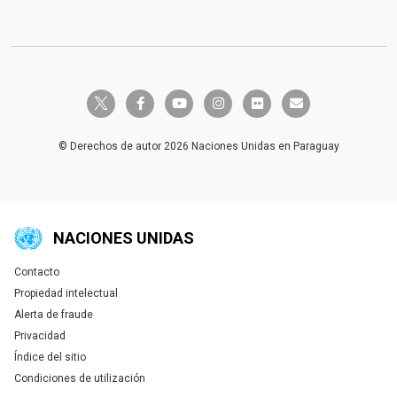
twitter-x
facebook-f
youtube
instagram
flickr
envelope
© Derechos de autor 2026 Naciones Unidas en Paraguay
NACIONES UNIDAS
Contacto
Global U.N. menu
Propiedad intelectual
Alerta de fraude
Privacidad
Índice del sitio
Condiciones de utilización